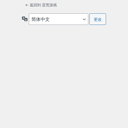
← 返回到 蛮荒游戏
语
言