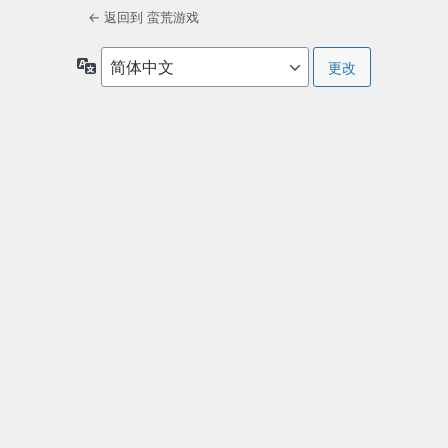
← 返回到 蛮荒游戏
语
言