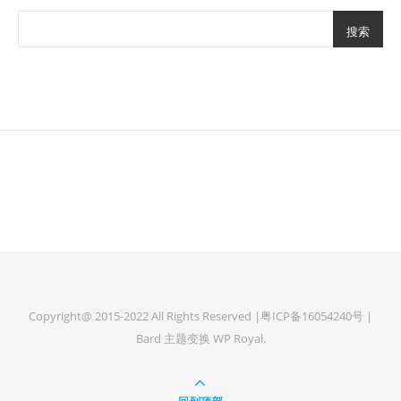
搜索
Copyright@ 2015-2022 All Rights Reserved |粤ICP备16054240号 |
Bard 主题变换
WP Royal
.